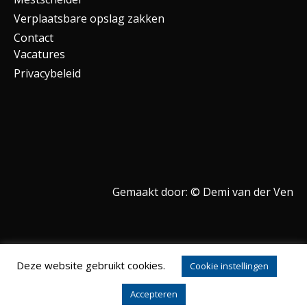
Verplaatsbare opslag zakken
Contact
Vacatures
Privacybeleid
Gemaakt door: ©
Demi van der Ven
Deze website gebruikt cookies.
Cookie instellingen
Thema: Overlay door
Kaira ·
.
Accepteren
Krommedijk 28